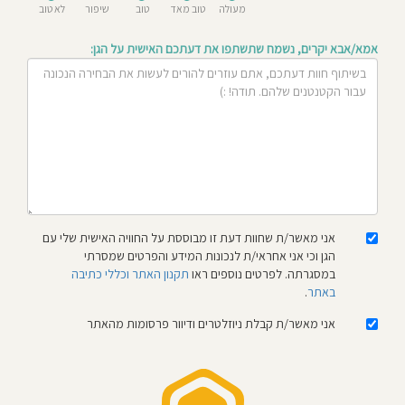
מעולה
טוב מאד
טוב
שיפור
לא טוב
חוסגן
אמא/אבא יקרים, נשמח שתשתפו את דעתכם האישית על הגן:
דיניות
רטיות
קנון
אתר
אני מאשר/ת שחוות דעת זו מבוססת על החוויה האישית שלי עם
הגן וכי אני אחראי/ת לנכונות המידע והפרטים שמסרתי
במסגרתה. לפרטים נוספים ראו
תקנון האתר וכללי כתיבה
באתר
.
אני מאשר/ת קבלת ניוזלטרים ודיוור פרסומות מהאתר