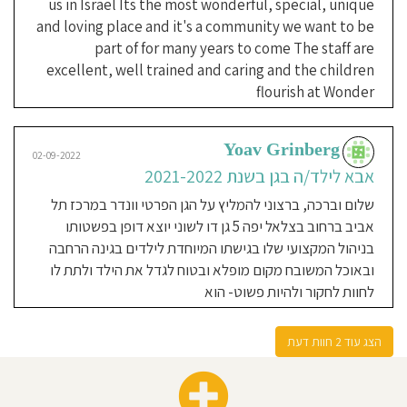
us in Israel Its the most wonderful, special, unique
English)
early
ילד/ה. לימוד האנגלית נעשה באופן טבעי
and loving place and it's a community we want to be
childhood
education
וללא מאמץ מעצם זה שהגננות דוברות
center.
part of for many years to come The staff are
Our
בחלקן אנגלית ובחלקן עברית. בגן יש
excellent, well trained and caring and the children
mission
is
דגש רב על שיתוף המשפחה בפעילויות
flourish at Wonder
to
spark
והפיכת המשפחות בגן לקהילה שמטיילת
wonder
through
progressive
ומבלה יחד. מומלץ בחום!
early-
childhood
Yoav Grinberg
education.
02-09-2022
Inspired
אבא לילד/ה בגן בשנת 2021-2022
by
progressive
educational
שלום וברכה, ברצוני להמליץ על הגן הפרטי וונדר במרכז תל
philosophies,
we
אביב ברחוב בצלאל יפה 5 גן דו לשוני יוצא דופן בפשטותו
nurture
opportunities
that
בניהול המקצועי שלו בגישתו המיוחדת לילדים בגינה הרחבה
spark
joy
ובאוכל המשובח מקום מופלא ובטוח לגדל את הילד ולתת לו
and
intrigue,
allowing
לחוות לחקור ולהיות פשוט- הוא
for
deeper
learning
through
child-
הצג עוד 2 חוות דעת
lead
exploration
and
investigation.
Best
practices
are