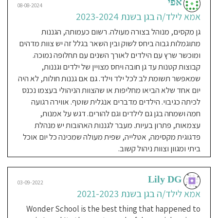
אפי
גן שו לשוני מהמם שטובת הילדים ניכרת
בקבוצה
08-08-2024
בכל פרט בתכנון שלו. חינוך לעצמאות
אמא לילד/ה בגן בשנת 2023-2024
גישה
חינוכית:
ותחושת ערך עצמי ויכולת אישית בגישת
רג'יו
גן מקסים, מנוהל בצורה מעולה. רשום כעמותה, הגננות
אמיליה
רג׳יו אמיליה. מליצה בחום
חוגים
מתוגמלות גבוה ביחס לשוק ובין השאר בגלל זה יש צוות מדהים
בגן:
אין
ומוכשר שרץ עם הילדים לאורך השנים עם תחלופה נמוכה.
חוגים
קבוצות קטנות עד גן חובה ויחס מצויין של ילדים וגננות,
תזונה:
Tali Nir
בישול
28-02-2019
טרי
שמאפשר תשומת לב לכל ילד וילד. גם אם גננות חולות, לא היה
בגן
אמא לילד/ה בגן בשנת 2017-
על
יום אחד שלא הביאו מחליפות או שהצוות הניהולי בעצמו נכנס
בסיס
2019
יומי
-
לכיתה כגיבוי. הילדים מדברים אנגלית שוטף. אווירה רגועה
מותאם
לאלרגניים
גן מדהים! צוות גננות אילטליגנטיות,
חמה ושמחה בגן גם לילדים וגם להורים. דגש על אמנות,
שעות
אוהבות, מבינות לילדים ולנפשם. מלא
עצמאות, פתרון בעיות. מעבר לגננות האהובות יש מנהלת
פעילות
הגן:
7:30
בפעילויות מגוונות שמפתחות את
פדגוגית מקסימה, אטלייה, שפית מעולה שמכינה כל יום אוכל
-
16:30
הילדים, כולל טיול שבועי באזור הגן,
ביתי ומגוון וצוות ניהול קשוב.
שעות
טיפוח גינת ירק, חוגים שונים, חדרי
פעילות
בשישי:
סגור
יצירה, בניה, אור ומוסיקה. גן שמתייחס
Lily DG
אני
לילדים בכבוד וברגישות, שמחזק אותם,
03-09-2022
מאמין:
אמא לילד/ה בגן בשנת 2021-2023
שמאפשר ומטפח קשרים חברתיים
A
אוהבים ומכבדים. גן שמתמודד עם הרבה
Wonder School is the best thing that happened to
progressive
bilingual
חשיבה ותשומת לב גם עם הקשיים של כל
(Hebrew-