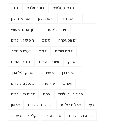
הורים ממליצים
הורים וילדים
גננת
חורף
חופש גדול
הרשמה לגן
הסתגלות לגן
חינוך מונטסורי
חינוך אנתרופוסופי
יום המשפחה
טיפים
חיפוש גני ילדים
ילדים והורים
ילדים
יועצת חינוכית
משחק
מעורבות הורים
מדריכת הורים
משפחתון
משפחה
משחק בגיל הרך
ספרים
סוף שנה
מתכונים לילדים
פסיכולוגית ילדים
פסח
פיקוח בגני ילדים
קיץ
פעילות לילדים
פעילויות לילדים
פעוטון
תזונה בגני ילדים
שיטת אדלר
קלינאית תקשורת