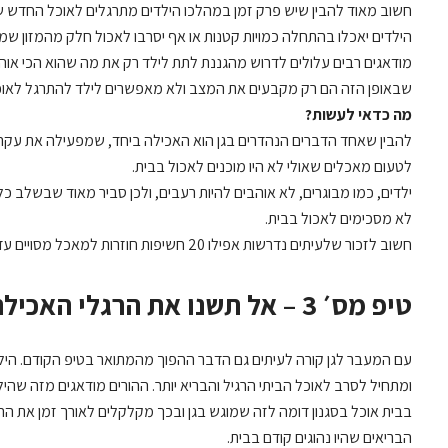
חשוב מאוד להבין שיש פרק זמן במהלכו הילדים מתרגלים לאוכל החדש שמ
הילדים יאכלו בהתחלה כמויות קטנות או אף יסרבו לאכול חלק מהמזון שמ
מודאגים רבים עלולים לדרוש מהגננת לתת לילד רק את מה שהוא הכי אוהב
שבאופן הזה הם רק מקבעים את המצב ולא מאפשרים לילד להתרגל לאוכ
מה כדאי לעשות?
להבין שאחד הדברים הנהדרים בגן הוא האכילה ביחד, שמפעילה את עקרון
לטעום מאכלים שאולי לא היו מוכנים לאכול בבית.
ילדים, כמו מבוגרים, לא אוהבים להיות רעבים, ולכן סביר מאוד שבשלב כ
לא מסכימים לאכול בבית.
חשוב לזכור שלעיתים נדרשות אפילו 20 חשיפות חוזרות למאכל מסויים עד שהילד יהיה מוכן לאכול ממנו.
טיפ מס׳ 3 – אל תשנו את הרגלי האכילה הבריאים בבית
עם המעבר לגן קורה לעיתים גם הדבר ההפוך מהמתואר בטיפ הקודם. היל
ומתחיל לסרב לאוכל הביתי הרגיל והבריא יותר. ההורים מודאגים מזה שהי
בבית אוכל בסגנון דומה לזה שמוגש בגן ובכך מקלקלים לאורך זמן את הר
הבריאים שהיו נהוגים קודם בבית.