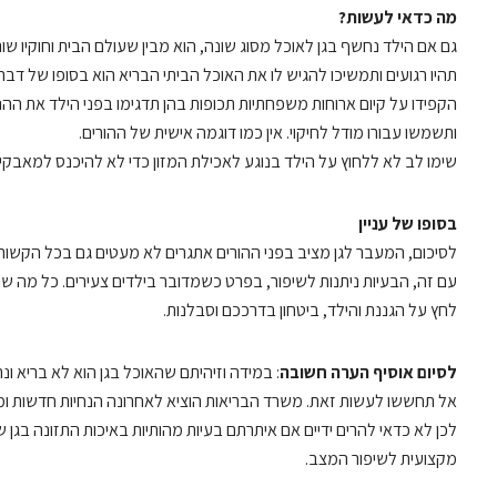
מה כדאי לעשות?
גם אם הילד נחשף בגן לאוכל מסוג שונה, הוא מבין שעולם הבית וחוקיו שונ
תהיו רגועים ותמשיכו להגיש לו את האוכל הביתי הבריא הוא בסופו של דבר
הקפידו על קיום ארוחות משפחתיות תכופות בהן תדגימו בפני הילד את ה
ותשמשו עבורו מודל לחיקוי. אין כמו דוגמה אישית של ההורים.
שימו לב לא ללחוץ על הילד בנוגע לאכילת המזון כדי לא להיכנס למאבקי
בסופו של עניין
לסיכום, המעבר לגן מציב בפני ההורים אתגרים לא מעטים גם בכל הקשור
עם זה, הבעיות ניתנות לשיפור, בפרט כשמדובר בילדים צעירים. כל מה 
לחץ על הגננת והילד, ביטחון בדרככם וסבלנות.
לסיום אוסיף הערה חשובה
: במידה וזיהיתם שהאוכל בגן הוא לא בריא 
אל תחששו לעשות זאת. משרד הבריאות הוציא לאחרונה הנחיות חדשות ומחי
לכן לא כדאי להרים ידיים אם איתרתם בעיות מהותיות באיכות התזונה בגן 
מקצועית לשיפור המצב.