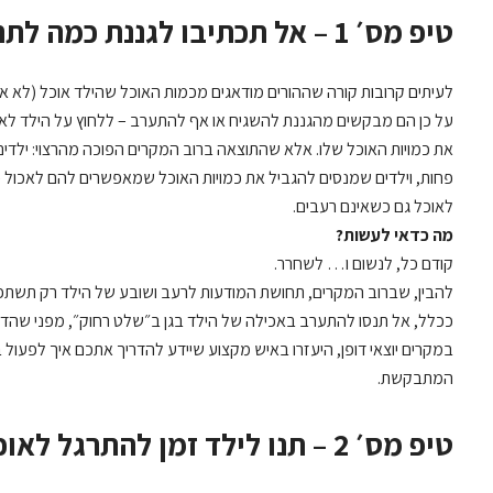
טיפ מס׳ 1 – אל תכתיבו לגננת כמה לתת לילד לאכול
לעיתים קרובות קורה שההורים מודאגים מכמות האוכל שהילד אוכל (לא אוכ
על כן הם מבקשים מהגננת להשגיח או אף להתערב – ללחוץ על הילד לאכול
את כמויות האוכל שלו. אלא שהתוצאה ברוב המקרים הפוכה מהרצוי: ילדים
פחות, וילדים שמנסים להגביל את כמויות האוכל שמאפשרים להם לאכול –
לאוכל גם כשאינם רעבים.
מה כדאי לעשות?
קודם כל, לנשום ו… לשחרר.
להבין, שברוב המקרים, תחושת המודעות לרעב ושובע של הילד רק תשתפר 
ככלל, אל תנסו להתערב באכילה של הילד בגן ב״שלט רחוק״, מפני שהדבר 
במקרים יוצאי דופן, היעזרו באיש מקצוע שיידע להדריך אתכם איך לפעול ב
המתבקשת.
טיפ מס׳ 2 – תנו לילד זמן להתרגל לאוכל החדש של הגן